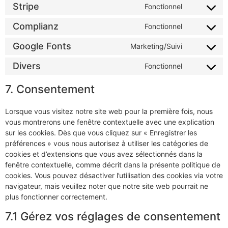
service
Stripe
Fonctionnel
Consent
wistia
to
service
Complianz
Fonctionnel
Consent
stripe
to
service
Google Fonts
Marketing/Suivi
Consent
complianz
to
service
Divers
Fonctionnel
Consent
google-
to
fonts
service
7. Consentement
divers
Lorsque vous visitez notre site web pour la première fois, nous
vous montrerons une fenêtre contextuelle avec une explication
sur les cookies. Dès que vous cliquez sur « Enregistrer les
préférences » vous nous autorisez à utiliser les catégories de
cookies et d’extensions que vous avez sélectionnés dans la
fenêtre contextuelle, comme décrit dans la présente politique de
cookies. Vous pouvez désactiver l’utilisation des cookies via votre
navigateur, mais veuillez noter que notre site web pourrait ne
plus fonctionner correctement.
7.1 Gérez vos réglages de consentement