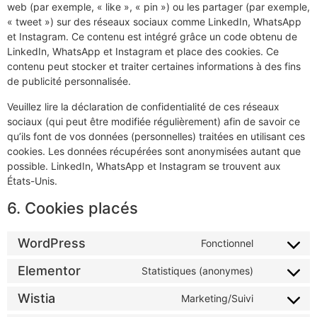
web (par exemple, « like », « pin ») ou les partager (par exemple,
« tweet ») sur des réseaux sociaux comme LinkedIn, WhatsApp
et Instagram. Ce contenu est intégré grâce un code obtenu de
LinkedIn, WhatsApp et Instagram et place des cookies. Ce
contenu peut stocker et traiter certaines informations à des fins
de publicité personnalisée.
Veuillez lire la déclaration de confidentialité de ces réseaux
sociaux (qui peut être modifiée régulièrement) afin de savoir ce
qu’ils font de vos données (personnelles) traitées en utilisant ces
cookies. Les données récupérées sont anonymisées autant que
possible. LinkedIn, WhatsApp et Instagram se trouvent aux
États-Unis.
6. Cookies placés
WordPress
Fonctionnel
Consent
to
service
Elementor
Statistiques (anonymes)
Consent
wordpress
to
service
Wistia
Marketing/Suivi
Consent
elementor
to