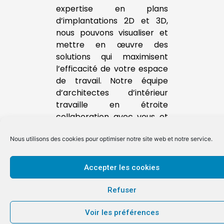
expertise en plans
d’implantations 2D et 3D,
nous pouvons visualiser et
mettre en œuvre des
solutions qui maximisent
l’efficacité de votre espace
de travail. Notre équipe
d’architectes d’intérieur
travaille en étroite
collaboration avec vous et
votre équipe pour concevoir
Nous utilisons des cookies pour optimiser notre site web et notre service.
des plans personnalisés qui
reflètent l’identité de votre
entreprise et optimisent la
Accepter les cookies
fonctionnalité de vos
espaces.
Refuser
En plus de nos services de
Voir les préférences
planification et de