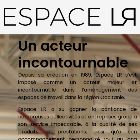
Un acteur
incontournable
Depuis sa création en 1989, Espace LR s’est
imposé comme un acteur majeur et
incontournable dans l’aménagement des
espaces de travail dans la région Occitanie.
Espace LR a su gagner la confiance de
nombreuses collectivités et entreprises grâce à
son service impeccable, à la qualité de ses
produits et prestations, ainsi qu’à son
accompagnement personnalisé tout au long